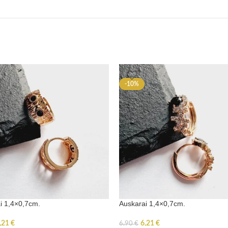
-10%
i 1,4×0,7cm.
Auskarai 1,4×0,7cm.
,21
€
6,21
€
6,90
€