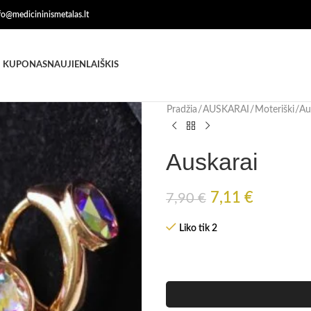
nfo@medicininismetalas.lt
 KUPONAS
NAUJIENLAIŠKIS
Pradžia
AUSKARAI
Moteriški
Au
Auskarai
7,11
€
7,90
€
Liko tik 2