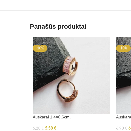
Panašūs produktai
-10%
-10%
Auskarai 1,4×0,6cm.
Auskara
5,58
€
6
6,20
€
6,90
€