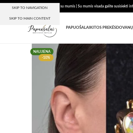
Dėkojame, kad esate su mumis | Su mumis visada galite susisiekti i
SKIP TO NAVIGATION
SKIP TO MAIN CONTENT
PAPUOŠALAI
KITOS PREKĖS
DOVANŲ
NAUJIENA
-10%