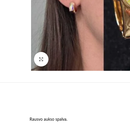
Paspauskite, kad padidinti
Rausvo aukso spalva.