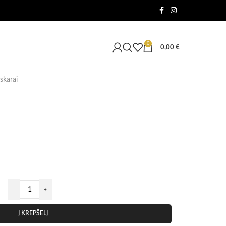
0
0,00
€
skarai
Į KREPŠELĮ