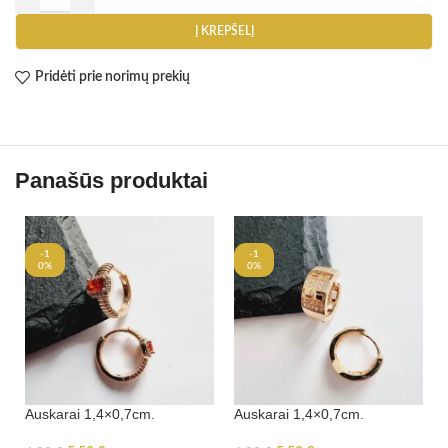
Į KREPŠELĮ
Pridėti prie norimų prekių
Panašūs produktai
-1
-1
0%
0%
Auskarai 1,4×0,7cm.
Auskarai 1,4×0,7cm.