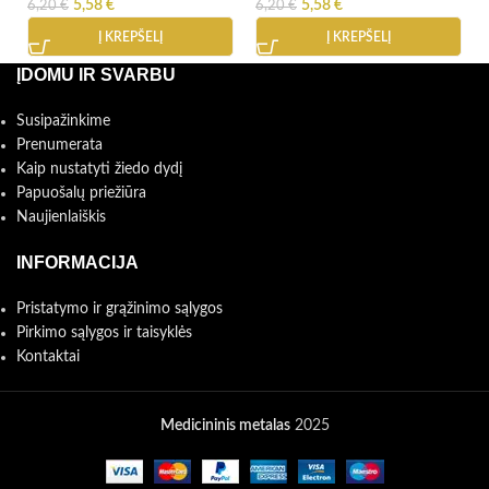
5,58
€
5,58
€
6,20
€
6,20
€
Į KREPŠELĮ
Į KREPŠELĮ
ĮDOMU IR SVARBU
Susipažinkime
Prenumerata
Kaip nustatyti žiedo dydį
Papuošalų priežiūra
Naujienlaiškis
INFORMACIJA
Pristatymo ir grąžinimo sąlygos
Pirkimo sąlygos ir taisyklės
Kontaktai
Medicininis metalas
2025