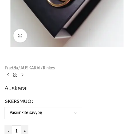
Paspauskite, kad padidinti
Pradžia
AUSKARAI
Rinkės
Auskarai
SKERSMUO