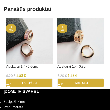
Panašūs produktai
-1
-1
0%
0%
Auskarai 1,4×0,6cm.
Auskarai 1,4×0,7cm.
5,58
€
5,58
€
6,20
€
6,20
€
Į KREPŠELĮ
Į KREPŠELĮ
ĮDOMU IR SVARBU
Susipažinkime
Prenumerata