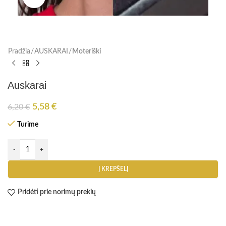
Pradžia
AUSKARAI
Moteriški
Auskarai
5,58
€
6,20
€
Turime
Į KREPŠELĮ
Pridėti prie norimų prekių