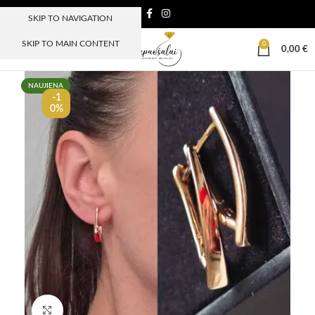
SKIP TO NAVIGATION
SKIP TO MAIN CONTENT
0
MENIU
0,00
€
NAUJIENA
-1
0%
Paspauskite, kad padidinti