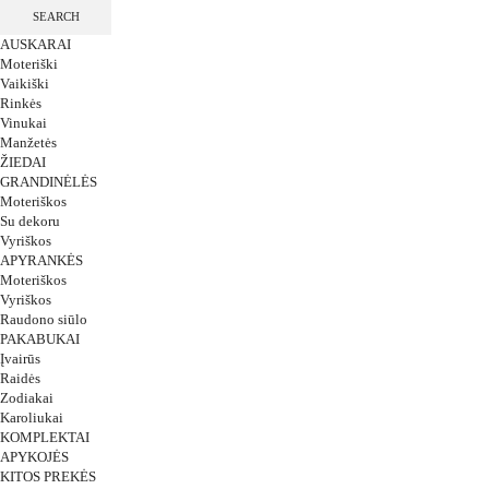
SEARCH
AUSKARAI
Moteriški
Vaikiški
Rinkės
Vinukai
Manžetės
ŽIEDAI
GRANDINĖLĖS
Moteriškos
Su dekoru
Vyriškos
APYRANKĖS
Moteriškos
Vyriškos
Raudono siūlo
PAKABUKAI
Įvairūs
Raidės
Zodiakai
Karoliukai
KOMPLEKTAI
APYKOJĖS
KITOS PREKĖS