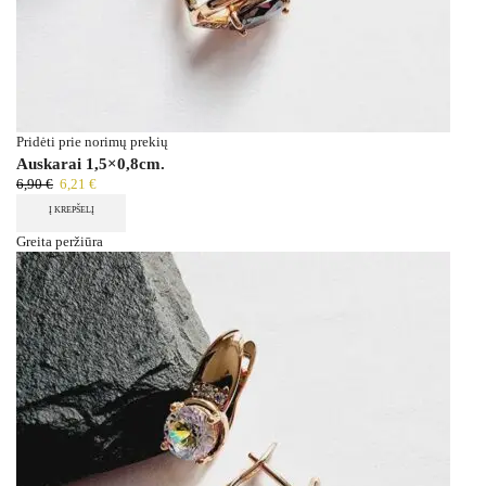
Pridėti prie norimų prekių
Auskarai 1,5×0,8cm.
6,90
€
6,21
€
Į KREPŠELĮ
Greita peržiūra