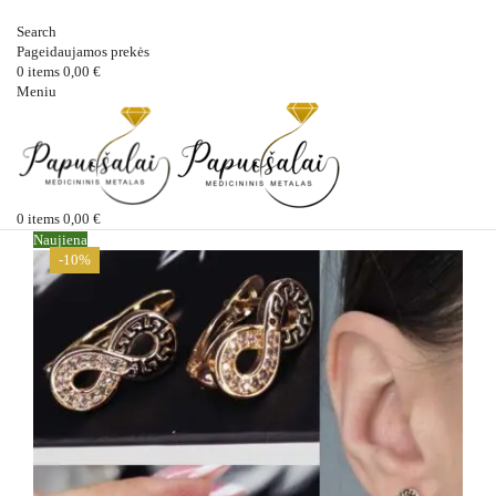
Search
Pageidaujamos prekės
0
items
0,00
€
Meniu
0
items
0,00
€
Naujiena
-10%