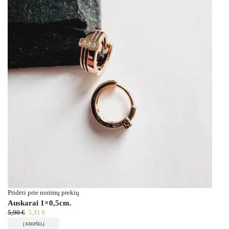
Pridėti prie norimų prekių
Auskarai 1×0,5cm.
5,90
€
5,31
€
Į KREPŠELĮ