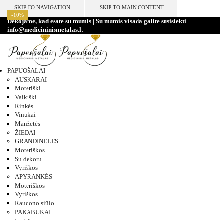
SKIP TO NAVIGATION
SKIP TO MAIN CONTENT
-10%
-10%
-10%
-10%
-10%
-10%
-10%
-10%
Dėkojame, kad esate su mumis | Su mumis visada galite susisiekti
info@medicininismetalas.lt
PAPUOŠALAI
AUSKARAI
Moteriški
Vaikiški
Rinkės
Vinukai
Manžetės
ŽIEDAI
GRANDINĖLĖS
Moteriškos
Su dekoru
Vyriškos
APYRANKĖS
Moteriškos
Vyriškos
Raudono siūlo
PAKABUKAI