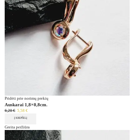
Pridėti prie norimų prekių
Auskarai 1,8×0,8cm.
6,20
€
5,58
€
Į KREPŠELĮ
Greita peržiūra