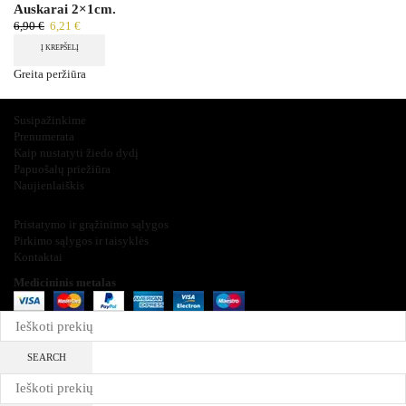
Auskarai 2×1cm.
6,90
€
6,21
€
Į KREPŠELĮ
Greita peržiūra
Įdomu ir svarbu
Susipažinkime
Prenumerata
Kaip nustatyti žiedo dydį
Papuošalų priežiūra
Naujienlaiškis
Informacija
Pristatymo ir grąžinimo sąlygos
Pirkimo sąlygos ir taisyklės
Kontaktai
Medicininis metalas
2025
SEARCH