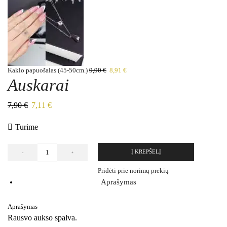
Kaklo papuošalas (45-50cm.)
9,90
€
8,91
€
Auskarai
7,90
€
7,11
€
Turime
Į KREPŠELĮ
Pridėti prie norimų prekių
Aprašymas
Aprašymas
Rausvo aukso spalva.