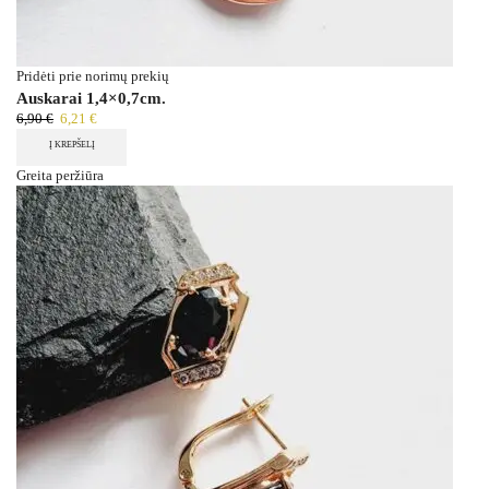
Pridėti prie norimų prekių
Auskarai 1,4×0,7cm.
6,90
€
6,21
€
Į KREPŠELĮ
Greita peržiūra