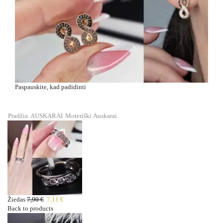
Paspauskite, kad padidinti
Pradžia
AUSKARAI
Moteriški
Auskarai
Žiedas
7,90
€
7,11
€
Back to products