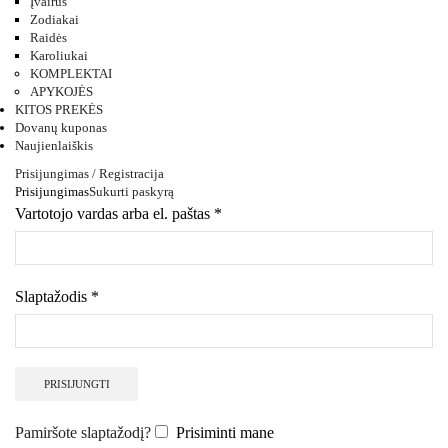
Įvairūs
Zodiakai
Raidės
Karoliukai
KOMPLEKTAI
APYKOJĖS
KITOS PREKĖS
Dovanų kuponas
Naujienlaiškis
Prisijungimas / Registracija
Prisijungimas
Sukurti paskyrą
Vartotojo vardas arba el. paštas
*
Slaptažodis
*
PRISIJUNGTI
Pamiršote slaptažodį?
Prisiminti mane