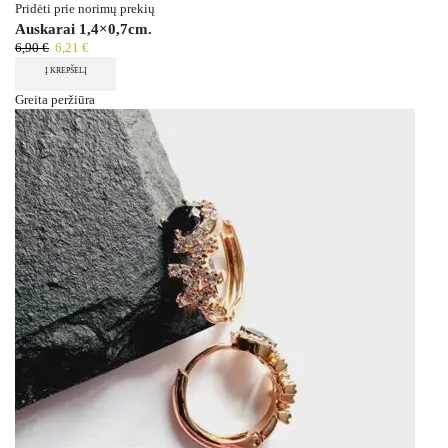
Pridėti prie norimų prekių
Auskarai 1,4×0,7cm.
6,90
€
6,21
€
Į KREPŠELĮ
Greita peržiūra