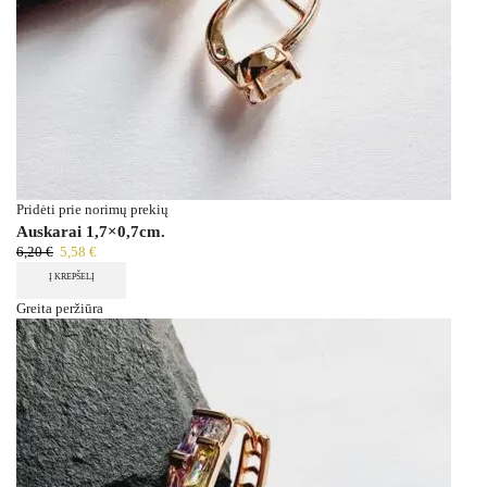
Pridėti prie norimų prekių
Auskarai 1,7×0,7cm.
6,20
€
5,58
€
Į KREPŠELĮ
Greita peržiūra