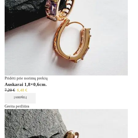
Pridėti prie norimų prekių
Auskarai 1,8×0,6cm.
7,20
€
6,48
€
Į KREPŠELĮ
Greita peržiūra