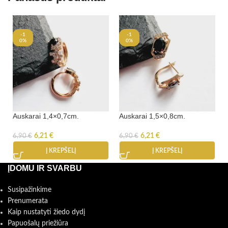
-1
-1
0%
0%
Auskarai 1,4×0,7cm.
Auskarai 1,5×0,8cm.
6,21
€
6,21
€
6,90
€
6,90
€
Į KREPŠELĮ
Į KREPŠELĮ
ĮDOMU IR SVARBU
Susipažinkime
Prenumerata
Kaip nustatyti žiedo dydį
Papuošalų priežiūra