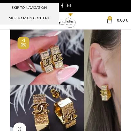
SKIP TO NAVIGATION
SKIP TO MAIN CONTENT
0
MENIU
0,00
€
-1
0%
Paspauskite, kad padidinti