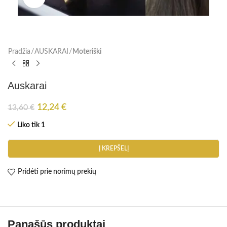
Pradžia
AUSKARAI
Moteriški
Auskarai
12,24
€
13,60
€
Liko tik 1
Į KREPŠELĮ
Pridėti prie norimų prekių
Panašūs produktai