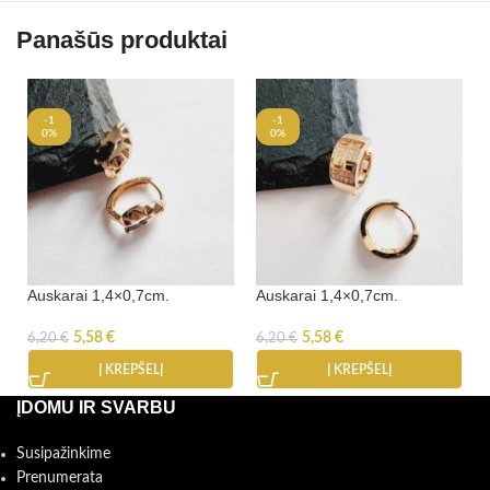
Panašūs produktai
-1
-1
0%
0%
Auskarai 1,4×0,7cm.
Auskarai 1,4×0,7cm.
5,58
€
5,58
€
6,20
€
6,20
€
Į KREPŠELĮ
Į KREPŠELĮ
ĮDOMU IR SVARBU
Susipažinkime
Prenumerata