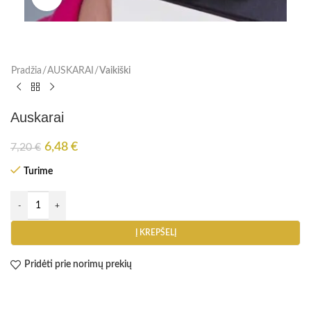
Pradžia
AUSKARAI
Vaikiški
Auskarai
6,48
€
7,20
€
Turime
Į KREPŠELĮ
Pridėti prie norimų prekių