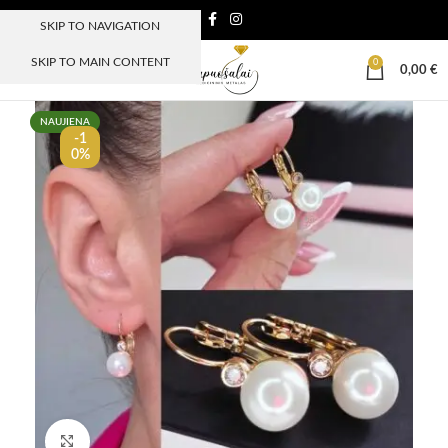
SKIP TO NAVIGATION
SKIP TO MAIN CONTENT
0
MENIU
0,00
€
NAUJIENA
-1
0%
Paspauskite, kad padidinti