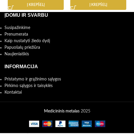
Į KREPŠELĮ
Į KREPŠELĮ
ĮDOMU IR SVARBU
Susipažinkime
Prenumerata
Kaip nustatyti žiedo dydį
Papuošalų priežiūra
Naujienlaiškis
INFORMACIJA
Pristatymo ir grąžinimo sąlygos
Pirkimo sąlygos ir taisyklės
Kontaktai
Medicininis metalas
2025