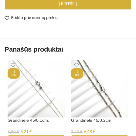
Į KREPŠELĮ
Pridėti prie norimų prekių
Panašūs produktai
-1
-1
0%
0%
Grandinėlė 45/0,1cm.
Grandinėlė 45/0,2cm.
6,21
€
6,48
€
6,90
€
7,20
€