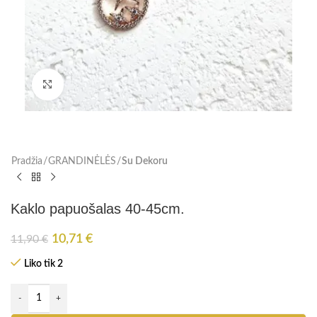
Paspauskite, kad padidinti
Pradžia
GRANDINĖLĖS
Su Dekoru
Kaklo papuošalas 40-45cm.
10,71
€
11,90
€
Liko tik 2