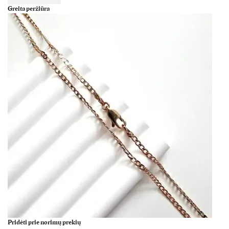
Greita peržiūra
Pridėti prie norimų prekių