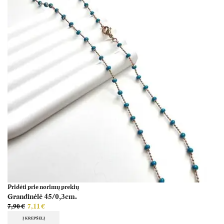
Pridėti prie norimų prekių
Grandinėlė 45/0,3cm.
7,90
€
7,11
€
Į KREPŠELĮ