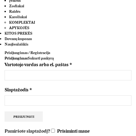
Įvairūs
Zodiakai
Raidės
Karoliukai
KOMPLEKTAI
APYKOJĖS
KITOS PREKĖS
Dovanų kuponas
Naujienlaiškis
Prisijungimas / Registracija
Prisijungimas
Sukurti paskyrą
Vartotojo vardas arba el. paštas
*
Slaptažodis
*
PRISIJUNGTI
Pamiršote slaptažodį?
Prisiminti mane