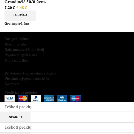
Grandinėlė 50/0,2cm.
7,20
€
6,48
€
Į KREPŠELĮ
Greita peržiūra
Įdomu ir svarbu
Susipažinkime
Prenumerata
Kaip nustatyti žiedo dydį
Papuošalų priežiūra
Naujienlaiškis
Informacija
Pristatymo ir grąžinimo sąlygos
Pirkimo sąlygos ir taisyklės
Kontaktai
Medicininis metalas
2025
SEARCH