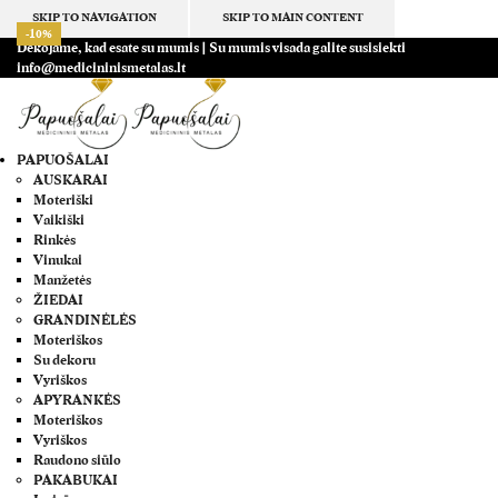
SKIP TO NAVIGATION
SKIP TO MAIN CONTENT
-10%
-10%
-10%
-10%
-10%
-10%
-10%
-10%
Dėkojame, kad esate su mumis | Su mumis visada galite susisiekti
info@medicininismetalas.lt
PAPUOŠALAI
AUSKARAI
Moteriški
Vaikiški
Rinkės
Vinukai
Manžetės
ŽIEDAI
GRANDINĖLĖS
Moteriškos
Su dekoru
Vyriškos
APYRANKĖS
Moteriškos
Vyriškos
Raudono siūlo
PAKABUKAI