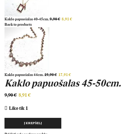
Kaklo papuošalas 40-45cm.
9,90
€
8,91
€
Back to products
Kaklo papuošalas 44cm.
19,90
€
17,91
€
Kaklo papuošalas 45-50cm.
9,90
€
8,91
€
Liko tik 1
Į KREPŠELĮ