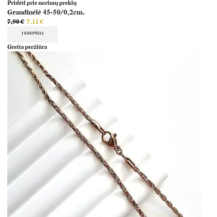
Pridėti prie norimų prekių
Grandinėlė 45-50/0,2cm.
7,90
€
7,11
€
Į KREPŠELĮ
Greita peržiūra