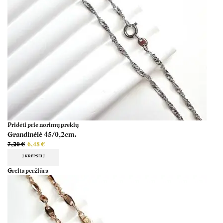
Pridėti prie norimų prekių
Grandinėlė 45/0,2cm.
7,20
€
6,48
€
Į KREPŠELĮ
Greita peržiūra