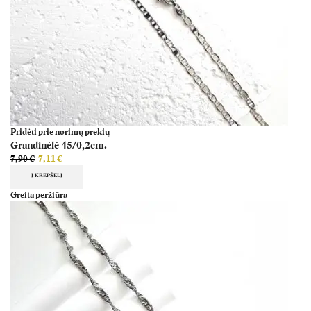
Pridėti prie norimų prekių
Grandinėlė 45/0,2cm.
7,90
€
7,11
€
Į KREPŠELĮ
Greita peržiūra