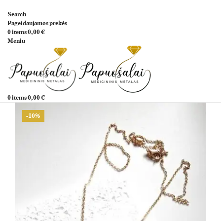
Search
Pageidaujamos prekės
0
items
0,00
€
Meniu
0
items
0,00
€
-10%