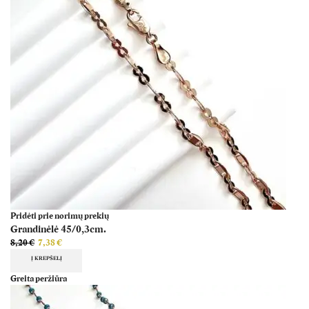
Pridėti prie norimų prekių
Grandinėlė 45/0,3cm.
8,20
€
7,38
€
Į KREPŠELĮ
Greita peržiūra