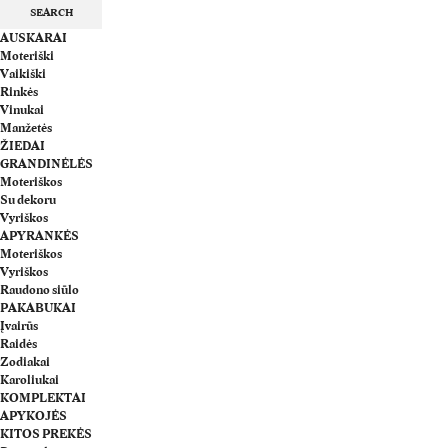
SEARCH
AUSKARAI
Moteriški
Vaikiški
Rinkės
Vinukai
Manžetės
ŽIEDAI
GRANDINĖLĖS
Moteriškos
Su dekoru
Vyriškos
APYRANKĖS
Moteriškos
Vyriškos
Raudono siūlo
PAKABUKAI
Įvairūs
Raidės
Zodiakai
Karoliukai
KOMPLEKTAI
APYKOJĖS
KITOS PREKĖS