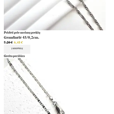
Pridėti prie norimų prekių
Grandinėlė 45/0,2cm.
7,20
€
6,48
€
Į KREPŠELĮ
Greita peržiūra