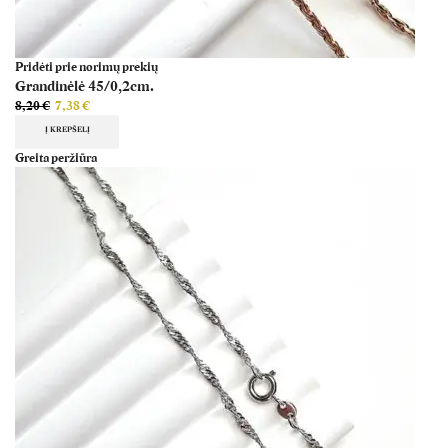
Pridėti prie norimų prekių
Grandinėlė 45/0,2cm.
8,20
€
7,38
€
Į KREPŠELĮ
Greita peržiūra