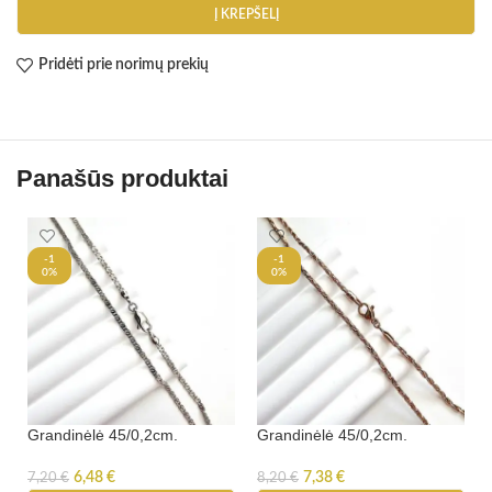
Į KREPŠELĮ
Pridėti prie norimų prekių
Panašūs produktai
-1
-1
0%
0%
Grandinėlė 45/0,2cm.
Grandinėlė 45/0,2cm.
6,48
€
7,38
€
7,20
€
8,20
€