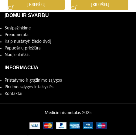
Į KREPŠELĮ
Į KREPŠELĮ
ĮDOMU IR SVARBU
Susipažinkime
Prenumerata
Kaip nustatyti žiedo dydį
Papuošalų priežiūra
Naujienlaiškis
INFORMACIJA
Pristatymo ir grąžinimo sąlygos
Pirkimo sąlygos ir taisyklės
Kontaktai
Medicininis metalas
2025