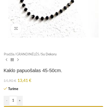
Paspauskite, kad padidinti
Pradžia
GRANDINĖLĖS
Su Dekoru
Kaklo papuošalas 45-50cm.
13,41
€
14,90
€
Turime