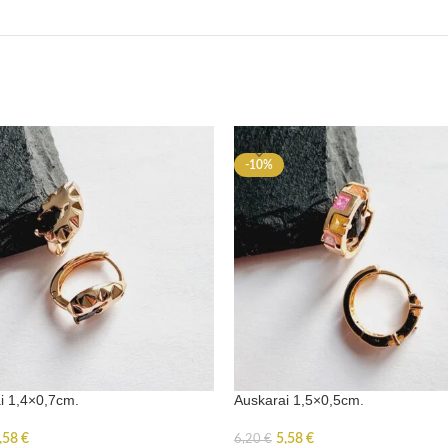
-10%
i 1,4×0,7cm.
Auskarai 1,5×0,5cm.
,58
€
5,58
€
6,20
€