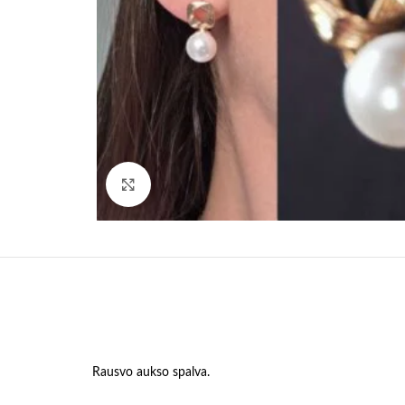
Paspauskite, kad padidinti
Rausvo aukso spalva.