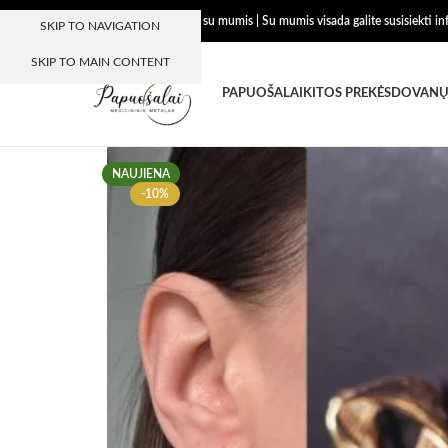
Dėkojame, kad esate su mumis | Su mumis visada galite susisiekti i
SKIP TO NAVIGATION
SKIP TO MAIN CONTENT
PAPUOŠALAI
KITOS PREKĖS
DOVANŲ
NAUJIENA
-10%