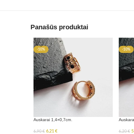
Panašūs produktai
-10%
-10%
Auskarai 1,4×0,7cm.
Auskara
6,21
€
5
6,90
€
6,20
€