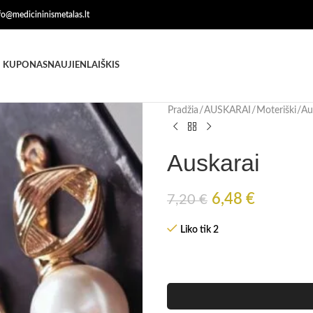
nfo@medicininismetalas.lt
 KUPONAS
NAUJIENLAIŠKIS
Pradžia
AUSKARAI
Moteriški
Au
Auskarai
6,48
€
7,20
€
Liko tik 2