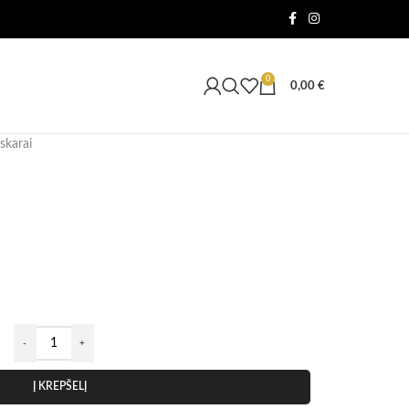
0
0,00
€
skarai
Į KREPŠELĮ