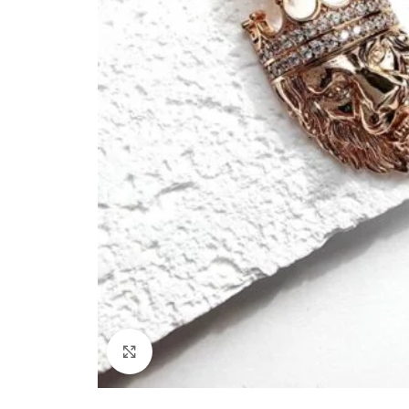
Paspauskite, kad padidinti