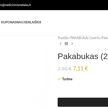
nfo@medicininismetalas.lt
 KUPONAS
NAUJIENLAIŠKIS
Pradžia
PAKABUKAI
Įvairūs
Paka
Pakabukas (2,
7,11
€
7,90
€
Turime