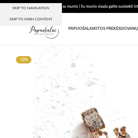
Dėkojame, kad esate su mumis | Su mumis visada galite susisiekti i
SKIP TO NAVIGATION
SKIP TO MAIN CONTENT
PAPUOŠALAI
KITOS PREKĖS
DOVANŲ
-10%