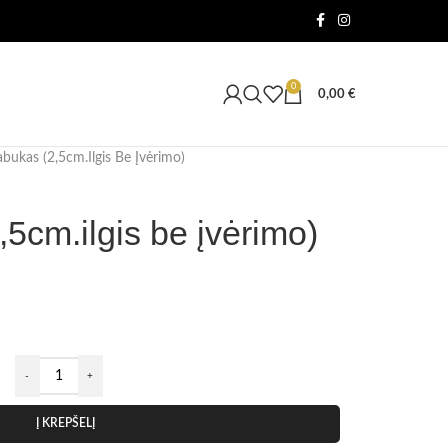
0
0,00
€
bukas (2,5cm.ilgis Be Įvėrimo)
5cm.ilgis be įvėrimo)
Į KREPŠELĮ