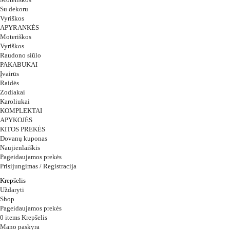
Su dekoru
Vyriškos
APYRANKĖS
Moteriškos
Vyriškos
Raudono siūlo
PAKABUKAI
Įvairūs
Raidės
Zodiakai
Karoliukai
KOMPLEKTAI
APYKOJĖS
KITOS PREKĖS
Dovanų kuponas
Naujienlaiškis
Pageidaujamos prekės
Prisijungimas / Registracija
Krepšelis
Uždaryti
Shop
Pageidaujamos prekės
0
items
Krepšelis
Mano paskyra