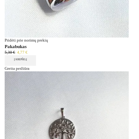
Pridėti prie norimų prekių
Pakabukas
5,30
€
4,77
€
Į KREPŠELĮ
Greita peržiūra