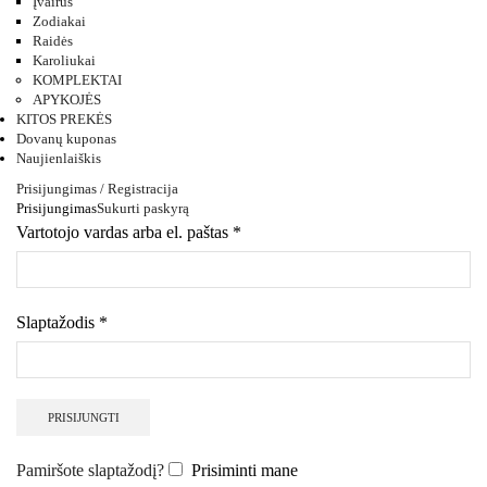
Įvairūs
Zodiakai
Raidės
Karoliukai
KOMPLEKTAI
APYKOJĖS
KITOS PREKĖS
Dovanų kuponas
Naujienlaiškis
Prisijungimas / Registracija
Prisijungimas
Sukurti paskyrą
Vartotojo vardas arba el. paštas
*
Slaptažodis
*
PRISIJUNGTI
Pamiršote slaptažodį?
Prisiminti mane