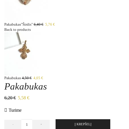
Pakabukas"Širdis"
6,40
€
5,76
€
Back to products
Pakabukas
4,50
€
4,05
€
Pakabukas
6,20
€
5,58
€
Turime
Į KREPŠELĮ