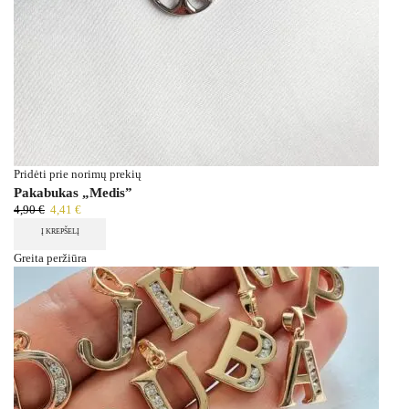
Pridėti prie norimų prekių
Pakabukas „Medis”
4,90
€
4,41
€
Į KREPŠELĮ
Greita peržiūra