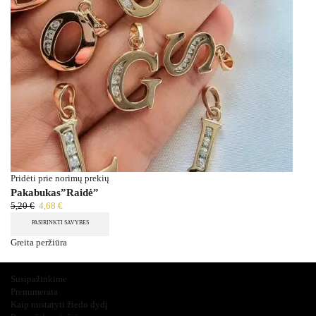
Pridėti prie norimų prekių
Pakabukas”Raidė”
5,20
€
4,68
€
PASIRINKTI SAVYBES
Greita peržiūra
Įdomu ir svarbu
Susipažinkime
Prenumerata
Kaip nustatyti žiedo dydį