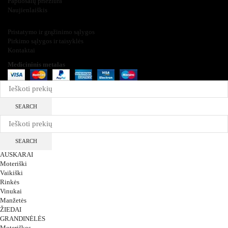
Papuošalų priežiūra
Naujienlaiškis
Informacija
Pristatymo ir grąžinimo sąlygos
Pirkimo sąlygos ir taisyklės
Kontaktai
Medicininis metalas
2025
SEARCH
SEARCH
AUSKARAI
Moteriški
Vaikiški
Rinkės
Vinukai
Manžetės
ŽIEDAI
GRANDINĖLĖS
Moteriškos