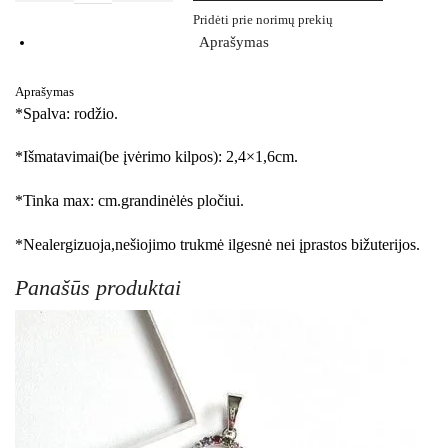
Pridėti prie norimų prekių
Aprašymas
Aprašymas
*Spalva: rodžio.
*Išmatavimai(be įvėrimo kilpos): 2,4×1,6cm.
*Tinka max: cm.grandinėlės pločiui.
*Nealergizuoja,nešiojimo trukmė ilgesnė nei įprastos bižuterijos.
Panašūs produktai