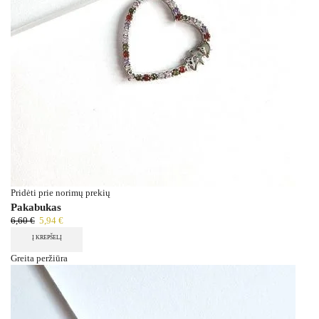
Pridėti prie norimų prekių
Pakabukas
6,60
€
5,94
€
Į KREPŠELĮ
Greita peržiūra