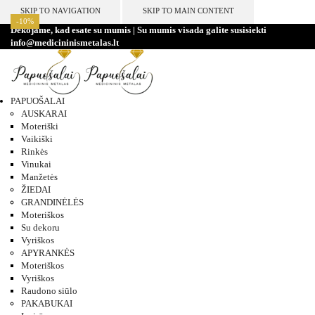
SKIP TO NAVIGATION
SKIP TO MAIN CONTENT
-10%
-10%
-10%
-10%
-10%
-10%
-10%
-10%
Dėkojame, kad esate su mumis | Su mumis visada galite susisiekti
info@medicininismetalas.lt
PAPUOŠALAI
AUSKARAI
Moteriški
Vaikiški
Rinkės
Vinukai
Manžetės
ŽIEDAI
GRANDINĖLĖS
Moteriškos
Su dekoru
Vyriškos
APYRANKĖS
Moteriškos
Vyriškos
Raudono siūlo
PAKABUKAI