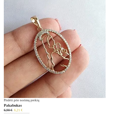
Pridėti prie norimų prekių
Pakabukas
6,90
€
6,21
€