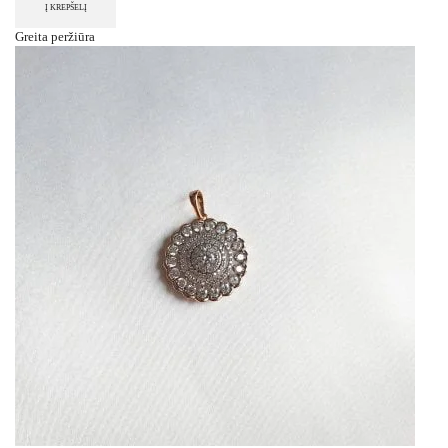
Į KREPŠELĮ
Greita peržiūra