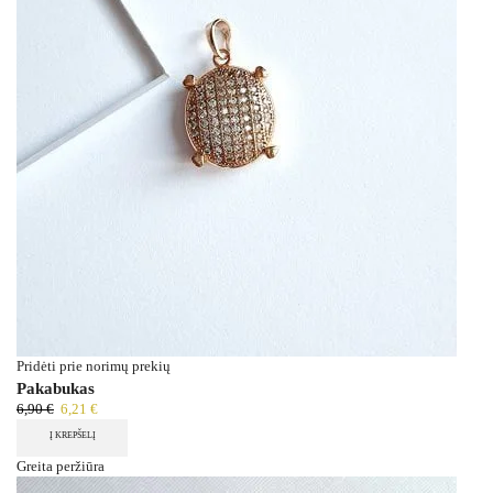
Pridėti prie norimų prekių
Pakabukas
6,90
€
6,21
€
Į KREPŠELĮ
Greita peržiūra