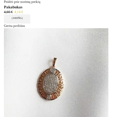
Pridėti prie norimų prekių
Pakabukas
4,60
€
4,14
€
Į KREPŠELĮ
Greita peržiūra