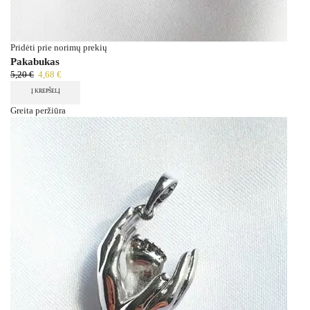
Pridėti prie norimų prekių
Pakabukas
5,20
€
4,68
€
Į KREPŠELĮ
Greita peržiūra