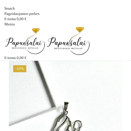
Search
Pageidaujamos prekės
0
items
0,00
€
Meniu
0
items
0,00
€
-10%