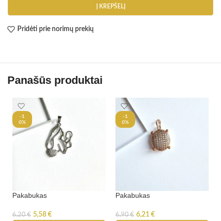
Į KREPŠELĮ
Pridėti prie norimų prekių
Panašūs produktai
-1
-1
0%
0%
Pakabukas
Pakabukas
5,58
€
6,21
€
6,20
€
6,90
€