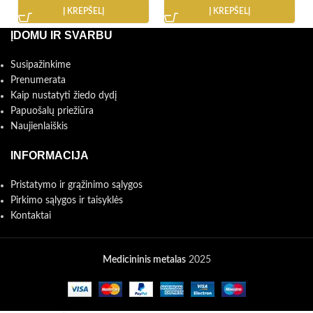
Į KREPŠELĮ
Į KREPŠELĮ
ĮDOMU IR SVARBU
Susipažinkime
Prenumerata
Kaip nustatyti žiedo dydį
Papuošalų priežiūra
Naujienlaiškis
INFORMACIJA
Pristatymo ir grąžinimo sąlygos
Pirkimo sąlygos ir taisyklės
Kontaktai
Medicininis metalas
2025