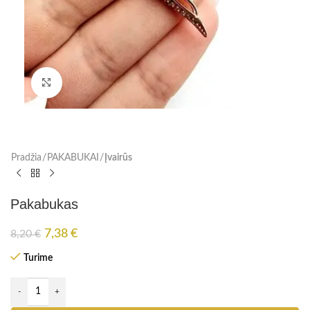
Paspauskite, kad padidinti
Pradžia
PAKABUKAI
Įvairūs
Pakabukas
7,38
€
8,20
€
Turime