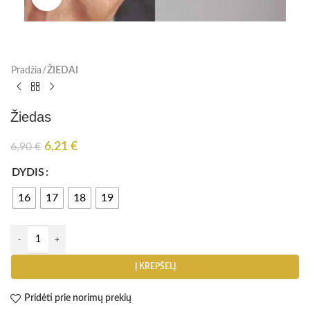
Pradžia
ŽIEDAI
Žiedas
6,21
€
6,90
€
DYDIS
16
17
18
19
Į KREPŠELĮ
Pridėti prie norimų prekių