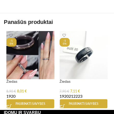
Panašūs produktai
-1
-1
0%
0%
Žiedas
Žiedas
8,01
€
7,11
€
8,90
€
7,90
€
19
20
19
20
21
22
23
PASIRINKTI SAVYBES
PASIRINKTI SAVYBES
ĮDOMU IR SVARBU