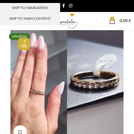
SKIP TO NAVIGATION
SKIP TO MAIN CONTENT
0
MENIU
0,00
€
NAUJIENA
-1
0%
Paspauskite, kad padidinti