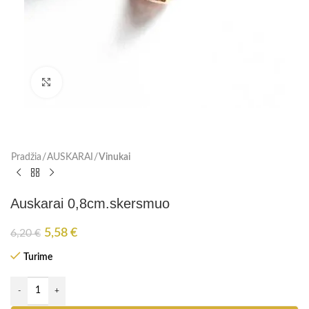
Paspauskite, kad padidinti
Pradžia
AUSKARAI
Vinukai
Auskarai 0,8cm.skersmuo
5,58
€
6,20
€
Turime