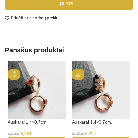
Į KREPŠELĮ
Pridėti prie norimų prekių
Panašūs produktai
-1
-1
0%
0%
Auskarai 1,4×0,7cm.
Auskarai 1,4×0,7cm.
5,58
€
6,21
€
6,20
€
6,90
€