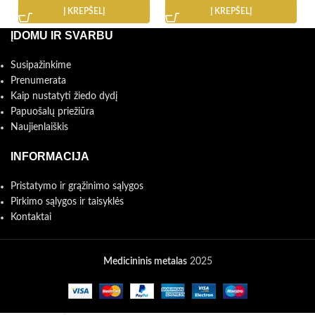
Į KREPŠELĮ
Į KREPŠELĮ
ĮDOMU IR SVARBU
Susipažinkime
Prenumerata
Kaip nustatyti žiedo dydį
Papuošalų priežiūra
Naujienlaiškis
INFORMACIJA
Pristatymo ir grąžinimo sąlygos
Pirkimo sąlygos ir taisyklės
Kontaktai
Medicininis metalas
2025