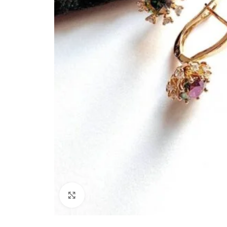
Paspauskite, kad padidinti