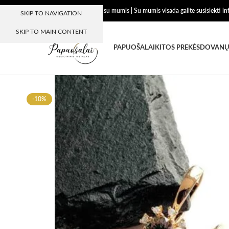
Dėkojame, kad esate su mumis | Su mumis visada galite susisiekti i
SKIP TO NAVIGATION
SKIP TO MAIN CONTENT
PAPUOŠALAI
KITOS PREKĖS
DOVANŲ
-10%