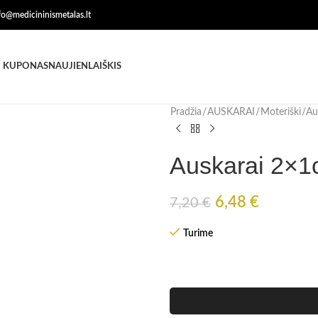
nfo@medicininismetalas.lt
 KUPONAS
NAUJIENLAIŠKIS
Pradžia
AUSKARAI
Moteriški
Au
Auskarai 2×1
6,48
€
7,20
€
Turime