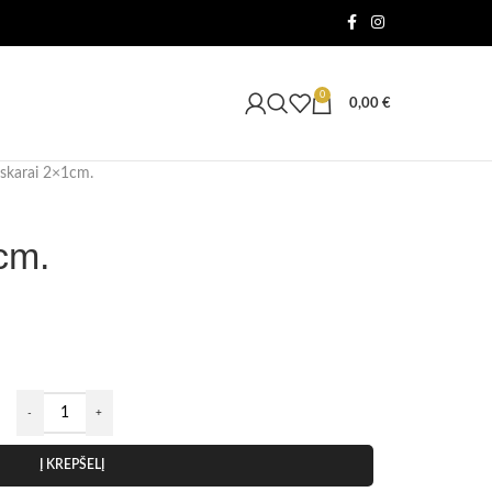
0
0,00
€
skarai 2×1cm.
cm.
Į KREPŠELĮ