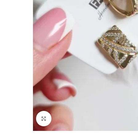
Paspauskite, kad padidinti