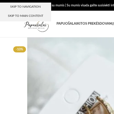
Dėkojame, kad esate su mumis | Su mumis visada galite susisiekti i
SKIP TO NAVIGATION
SKIP TO MAIN CONTENT
PAPUOŠALAI
KITOS PREKĖS
DOVANŲ
-10%