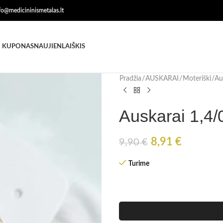
nfo@medicininismetalas.lt
 KUPONAS
NAUJIENLAIŠKIS
Pradžia
AUSKARAI
Moteriški
Au
Auskarai 1,4/
8,91
€
9,90
€
Turime