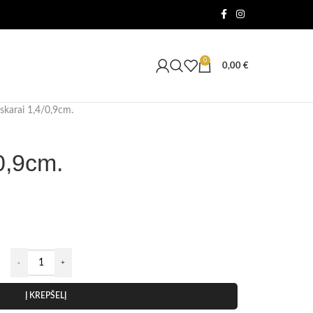
0
0,00
€
skarai 1,4/0,9cm.
0,9cm.
Į KREPŠELĮ