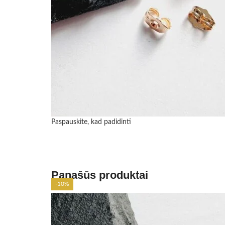
Paspauskite, kad padidinti
Panašūs produktai
-10%
-10%
-10%
-10%
-10%
-10%
-10%
-10%