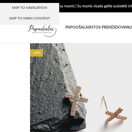
Dėkojame, kad esate su mumis | Su mumis visada galite susisiekti i
SKIP TO NAVIGATION
SKIP TO MAIN CONTENT
PAPUOŠALAI
KITOS PREKĖS
DOVANŲ
-10%