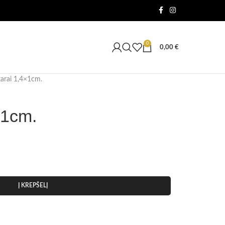
0
0,00
€
arai 1,4×1cm.
×1cm.
Į KREPŠELĮ