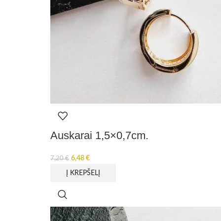
Auskarai 1,5×0,7cm.
6,48
€
7,20
€
Į KREPŠELĮ