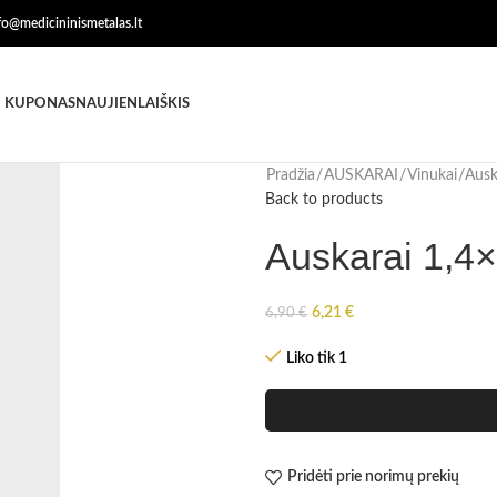
nfo@medicininismetalas.lt
 KUPONAS
NAUJIENLAIŠKIS
Pradžia
AUSKARAI
Vinukai
Ausk
Back to products
Auskarai 1,4
6,21
€
6,90
€
Liko tik 1
Pridėti prie norimų prekių