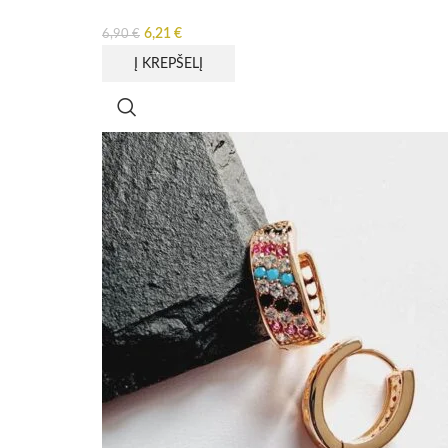
6,21
€
6,90
€
Į KREPŠELĮ