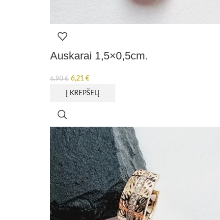
Auskarai 1,5×0,5cm.
6,21
€
6,90
€
Į KREPŠELĮ