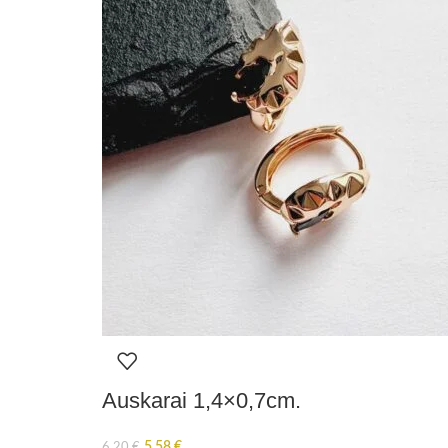
Auskarai 1,4×0,7cm.
5,58
€
6,20
€