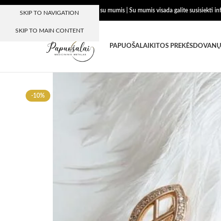
Dėkojame, kad esate su mumis | Su mumis visada galite susisiekti i
SKIP TO NAVIGATION
SKIP TO MAIN CONTENT
PAPUOŠALAI
KITOS PREKĖS
DOVANŲ
-10%