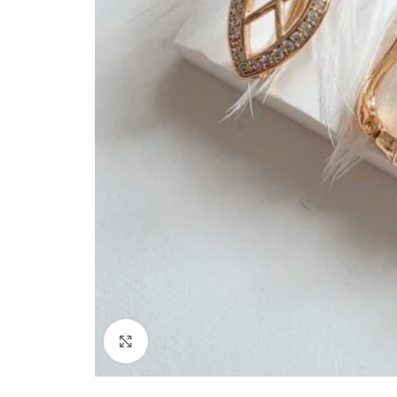
Paspauskite, kad padidinti