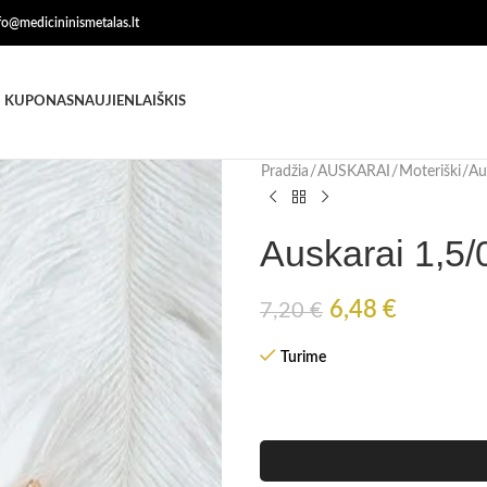
nfo@medicininismetalas.lt
 KUPONAS
NAUJIENLAIŠKIS
Pradžia
AUSKARAI
Moteriški
Au
Auskarai 1,5/
6,48
€
7,20
€
Turime