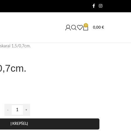
0
0,00
€
skarai 1,5/0,7cm.
0,7cm.
Į KREPŠELĮ