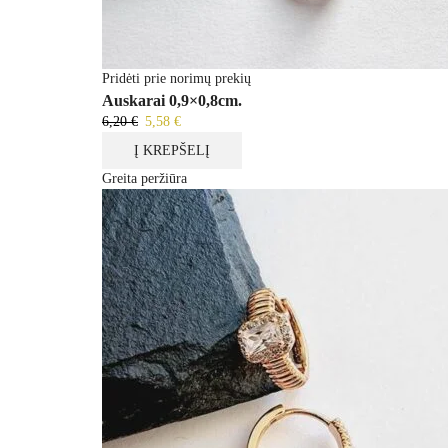
Pridėti prie norimų prekių
Auskarai 0,9×0,8cm.
6,20
€
Original
5,58
€
Current
price
price
Į KREPŠELĮ
was:
is:
Greita peržiūra
6,20 €.
5,58 €.