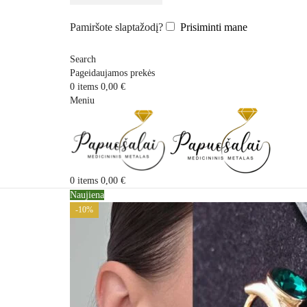
Pamiršote slaptažodį?
Prisiminti mane
Search
Pageidaujamos prekės
0
items
0,00
€
Meniu
0
items
0,00
€
Naujiena
-10%