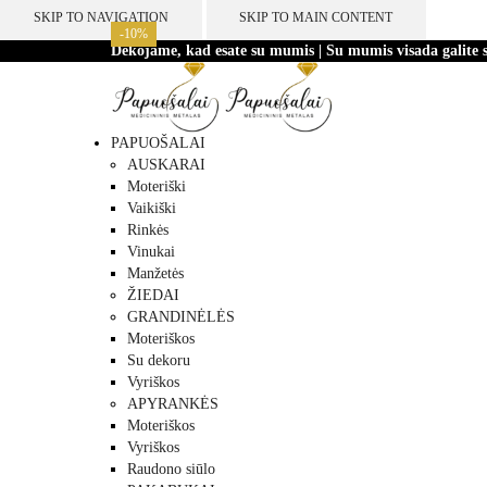
SKIP TO NAVIGATION
SKIP TO MAIN CONTENT
-10%
-10%
-10%
-10%
-10%
-10%
-10%
-10%
Dėkojame, kad esate su mumis | Su mumis visada galite s
PAPUOŠALAI
AUSKARAI
Moteriški
Vaikiški
Rinkės
Vinukai
Manžetės
ŽIEDAI
GRANDINĖLĖS
Moteriškos
Su dekoru
Vyriškos
APYRANKĖS
Moteriškos
Vyriškos
Raudono siūlo