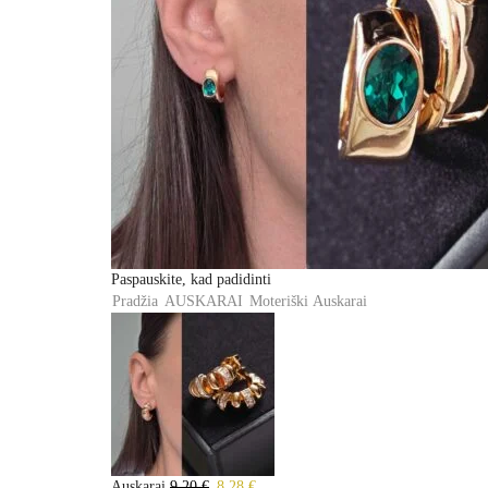
Paspauskite, kad padidinti
Pradžia
AUSKARAI
Moteriški
Auskarai
Auskarai
9,20
€
Original
8,28
€
Current