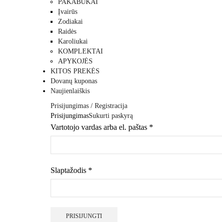
PAKABUKAI
Įvairūs
Zodiakai
Raidės
Karoliukai
KOMPLEKTAI
APYKOJĖS
KITOS PREKĖS
Dovanų kuponas
Naujienlaiškis
Prisijungimas / Registracija
Prisijungimas
Sukurti paskyrą
Vartotojo vardas arba el. paštas
*
Privalomas
Slaptažodis
*
Privalomas
PRISIJUNGTI