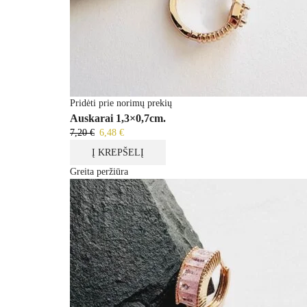
Pridėti prie norimų prekių
Auskarai 1,3×0,7cm.
7,20
€
Original
6,48
€
Current
price
price
Į KREPŠELĮ
was:
is:
Greita peržiūra
7,20 €.
6,48 €.