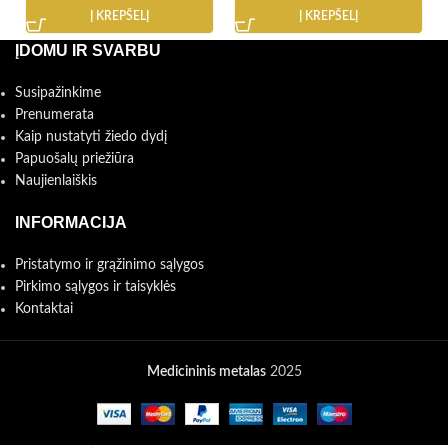
Į KREPŠELĮ
Į KREPŠELĮ
ĮDOMU IR SVARBU
Susipažinkime
Prenumerata
Kaip nustatyti žiedo dydį
Papuošalų priežiūra
Naujienlaiškis
INFORMACIJA
Pristatymo ir grąžinimo sąlygos
Pirkimo sąlygos ir taisyklės
Kontaktai
Medicininis metalas
2025