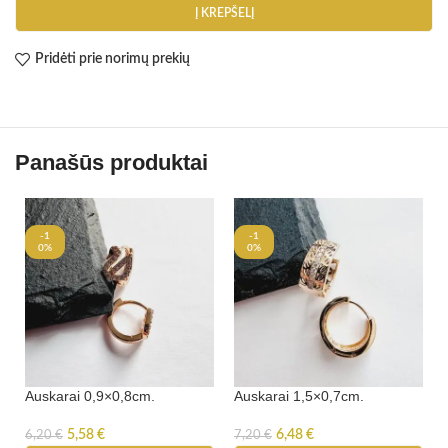
Į KREPŠELĮ
Pridėti prie norimų prekių
Panašūs produktai
-1
-1
0%
0%
Auskarai 0,9×0,8cm.
Auskarai 1,5×0,7cm.
5,58
€
6,48
€
6,20
€
7,20
€