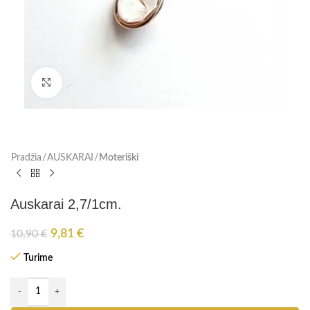
Paspauskite, kad padidinti
Pradžia
AUSKARAI
Moteriški
Auskarai 2,7/1cm.
9,81
€
10,90
€
Turime