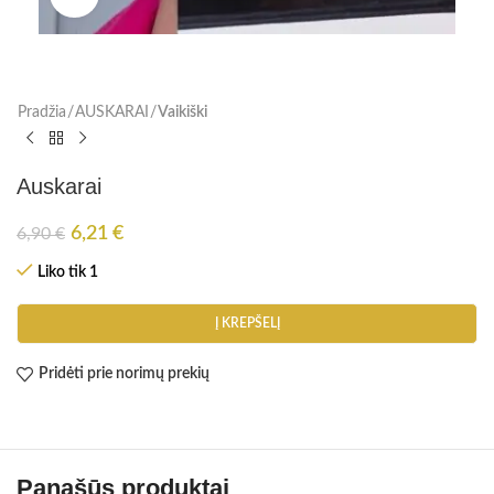
Pradžia
AUSKARAI
Vaikiški
Auskarai
6,21
€
6,90
€
Liko tik 1
Į KREPŠELĮ
Pridėti prie norimų prekių
Panašūs produktai