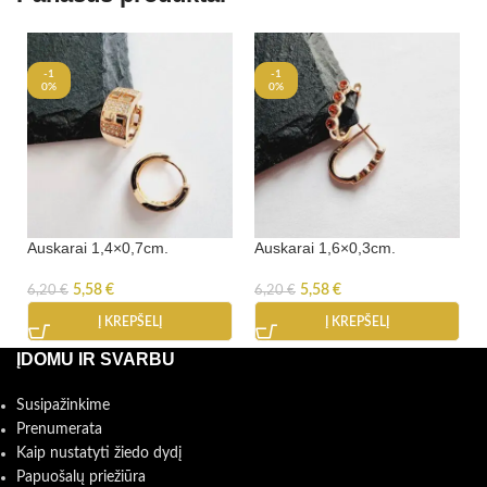
-1
-1
0%
0%
Auskarai 1,4×0,7cm.
Auskarai 1,6×0,3cm.
5,58
€
5,58
€
6,20
€
6,20
€
Į KREPŠELĮ
Į KREPŠELĮ
ĮDOMU IR SVARBU
Susipažinkime
Prenumerata
Kaip nustatyti žiedo dydį
Papuošalų priežiūra