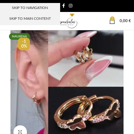
SKIP TO NAVIGATION
SKIP TO MAIN CONTENT
0
MENIU
0,00
€
NAUJIENA
-1
0%
Paspauskite, kad padidinti