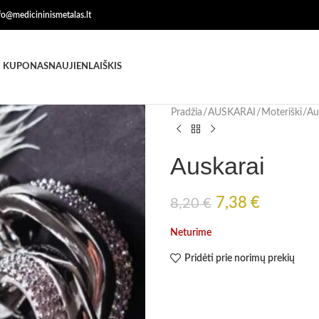
nfo@medicininismetalas.lt
 KUPONAS
NAUJIENLAIŠKIS
Pradžia
AUSKARAI
Moteriški
Au
Auskarai
7,38
€
8,20
€
Neturime
Pridėti prie norimų prekių