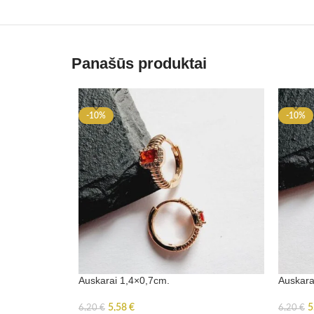
Panašūs produktai
-10%
-10%
Auskarai 1,4×0,7cm.
Auskara
5,58
€
5
6,20
€
6,20
€