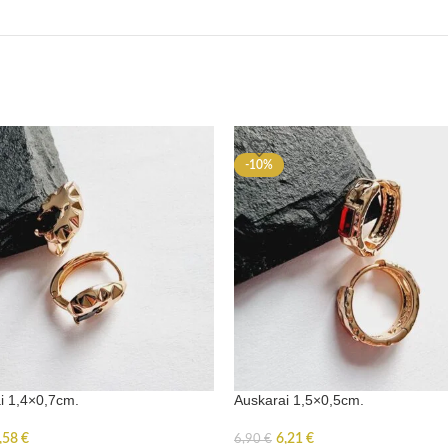
-10%
i 1,4×0,7cm.
Auskarai 1,5×0,5cm.
,58
€
6,21
€
6,90
€