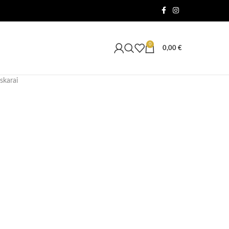
0
0,00
€
skarai