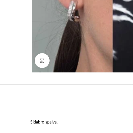
Paspauskite, kad padidinti
Sidabro spalva.