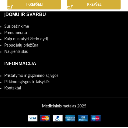
Į KREPŠELĮ
Į KREPŠELĮ
ĮDOMU IR SVARBU
Susipažinkime
Prenumerata
Kaip nustatyti žiedo dydį
Papuošalų priežiūra
Naujienlaiškis
INFORMACIJA
Pristatymo ir grąžinimo sąlygos
Pirkimo sąlygos ir taisyklės
Kontaktai
Medicininis metalas
2025