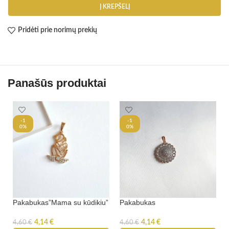
Į KREPŠELĮ
Pridėti prie norimų prekių
Panašūs produktai
-1
-1
0%
0%
Pakabukas”Mama su kūdikiu”
Pakabukas
4,14
€
4,14
€
4,60
€
4,60
€