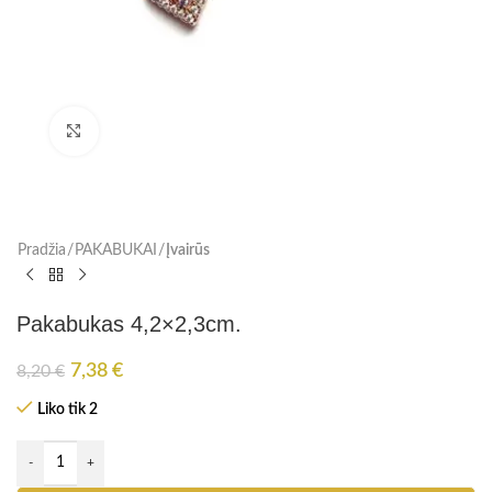
Paspauskite, kad padidinti
Pradžia
PAKABUKAI
Įvairūs
Pakabukas 4,2×2,3cm.
7,38
€
8,20
€
Liko tik 2