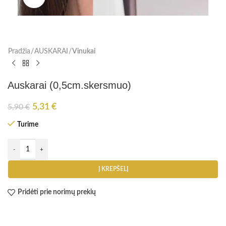
Pradžia
AUSKARAI
Vinukai
Auskarai (0,5cm.skersmuo)
5,31
€
5,90
€
Turime
Į KREPŠELĮ
Pridėti prie norimų prekių