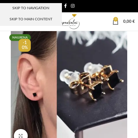
SKIP TO NAVIGATION
SKIP TO MAIN CONTENT
0
MENIU
0,00
€
NAUJIENA
-1
0%
Paspauskite, kad padidinti