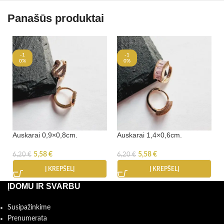
Panašūs produktai
-1
-1
0%
0%
Auskarai 0,9×0,8cm.
Auskarai 1,4×0,6cm.
5,58
€
5,58
€
6,20
€
6,20
€
Į KREPŠELĮ
Į KREPŠELĮ
ĮDOMU IR SVARBU
Susipažinkime
Prenumerata