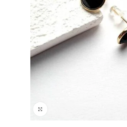
Paspauskite, kad padidinti