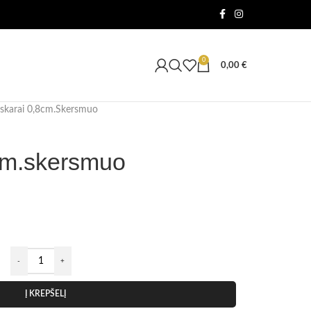
0
0,00
€
skarai 0,8cm.skersmuo
cm.skersmuo
Į KREPŠELĮ