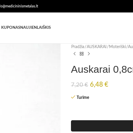
nfo@medicininismetalas.lt
 KUPONAS
NAUJIENLAIŠKIS
Pradžia
AUSKARAI
Moteriški
Au
Auskarai 0,8
6,48
€
7,20
€
Turime