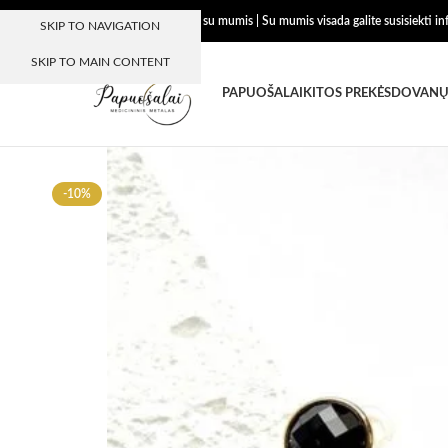
Dėkojame, kad esate su mumis | Su mumis visada galite susisiekti i
SKIP TO NAVIGATION
SKIP TO MAIN CONTENT
PAPUOŠALAI
KITOS PREKĖS
DOVANŲ
-10%