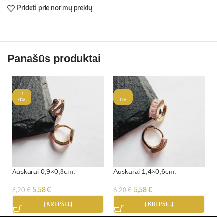
Pridėti prie norimų prekių
Panašūs produktai
-1
-1
0%
0%
Auskarai 0,9×0,8cm.
Auskarai 1,4×0,6cm.
5,58
€
5,58
€
6,20
€
6,20
€
Į KREPŠELĮ
Į KREPŠELĮ