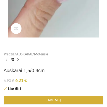
Paspauskite, kad padidinti
Pradžia
AUSKARAI
Moteriški
Auskarai 1,5/0,4cm.
6,21
€
6,90
€
Liko tik 1
Į KREPŠELĮ